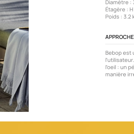
Diamètre :
Étagère : 
Poids : 3.2 
APPROCHE
Bebop est u
l’utilisateu
l’oeil : un 
manière irr