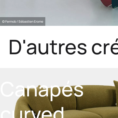
© Fermob / Sébastien Erome
D'autres cr
Canapés
curved