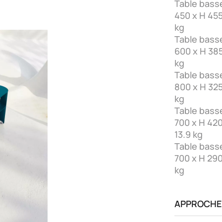
Table bass
450 x H 455
kg
Table bass
600 x H 385
kg
Table bass
800 x H 325
kg
Table basse 
700 x H 420
13.9 kg
Table basse 
700 x H 290
kg
APPROCHE