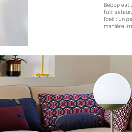
Bebop est u
l’utilisateu
l’oeil : un 
manière irr