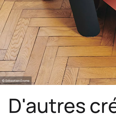
© Sébastien Erome
D'autres cr