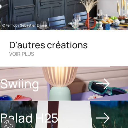
© Fermob / Sébastien Erome
D'autres créations
VOIR PLUS
Swiing
Balad H25