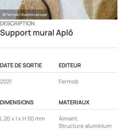
© Fermob / Aurélie Lecuyer
DESCRIPTION
Support mural Aplô
DATE DE SORTIE
EDITEUR
2021
Fermob
DIMENSIONS
MATERIAUX
L 20 x l x H 50 mm
Aimant,
Structure aluminium