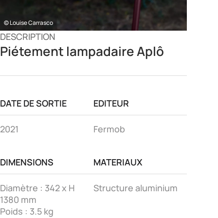
© Louise Carrasco
DESCRIPTION
Piétement lampadaire Aplô
DATE DE SORTIE
EDITEUR
2021
Fermob
DIMENSIONS
MATERIAUX
Diamètre : 342 x H
Structure aluminium
1380 mm
Poids : 3.5 kg